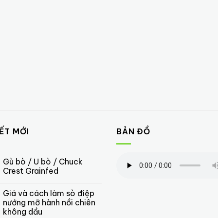
IẾT MỚI
BẢN ĐỒ
Gù bò / U bò / Chuck
Crest Grainfed
Giá và cách làm sò điệp
nướng mỡ hành nồi chiên
không dầu