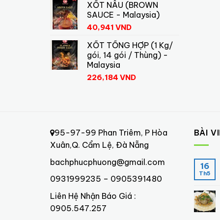
XỐT NÂU (BROWN
SAUCE - Malaysia)
40,941
VND
XỐT TỔNG HỢP (1 Kg/
gói, 14 gói / Thùng) -
Malaysia
226,184
VND
95-97-99 Phan Triêm, P Hòa
BÀI V
Xuân,Q. Cẩm Lệ, Đà Nẵng
bachphucphuong@gmail.com
16
Th5
0931999235 – 0905391480
Liên Hệ Nhận Báo Giá :
0905.547.257