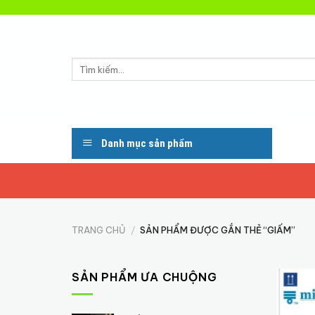
Skip
to
content
Tìm
kiếm:
Danh mục sản phẩm
TRANG CHỦ
/
SẢN PHẨM ĐƯỢC GẮN THẺ “GIẤM”
SẢN PHẨM ƯA CHUỘNG