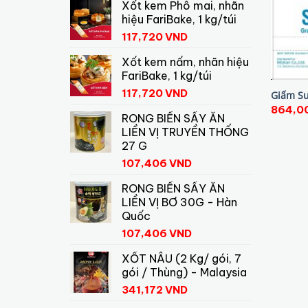
Xốt kem Phô mai, nhãn
hiệu FariBake, 1 kg/túi
117,720
VND
Xốt kem nấm, nhãn hiệu
FariBake, 1 kg/túi
117,720
VND
Giấm Su
864,0
RONG BIỂN SẤY ĂN
LIỀN VỊ TRUYỀN THỐNG
27 G
107,406
VND
RONG BIỂN SẤY ĂN
LIỀN VỊ BƠ 30G - Hàn
Quốc
107,406
VND
XỐT NÂU (2 Kg/ gói, 7
gói / Thùng) - Malaysia
341,172
VND