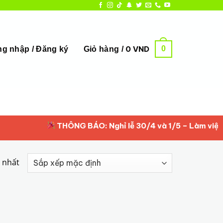
0
0
VND
g nhập / Đăng ký
Giỏ hàng /
THÔNG BÁO: Nghỉ lễ 30/4 và 1/5 – Làm việc lại 
y nhất