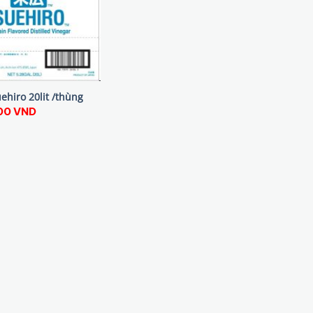
ehiro 20lit /thùng
00
VND