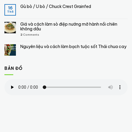
Gù bò / U bò / Chuck Crest Grainfed
16
Th5
Giá và cách làm sò điệp nướng mỡ hành nồi chiên
không dầu
2
Comments
Nguyên liệu và cách làm bạch tuộc sốt Thái chua cay
BẢN ĐỒ