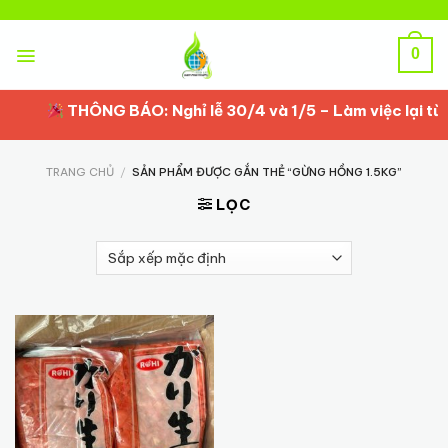
Skip
to
content
0
THÔNG BÁO: Nghỉ lễ 30/4 và 1/5 – Làm việc lại từ 
TRANG CHỦ
/
SẢN PHẨM ĐƯỢC GẮN THẺ “GỪNG HỒNG 1.5KG”
LỌC