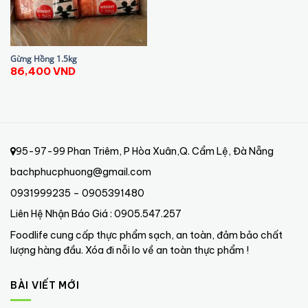
Gừng Hồng 1.5kg
86,400
VND
95-97-99 Phan Triêm, P Hòa Xuân,Q. Cẩm Lệ, Đà Nẵng
bachphucphuong@gmail.com
0931999235 – 0905391480
Liên Hệ Nhận Báo Giá : 0905.547.257
Foodlife cung cấp thực phẩm sạch, an toàn, đảm bảo chất
lượng hàng đầu. Xóa đi nỗi lo về an toàn thực phẩm !
BÀI VIẾT MỚI