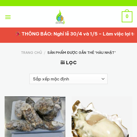
Skip
to
content
0
THÔNG BÁO: Nghỉ lễ 30/4 và 1/5 – Làm việc lại từ 
TRANG CHỦ
/
SẢN PHẨM ĐƯỢC GẮN THẺ “HÀU NHẬT”
LỌC