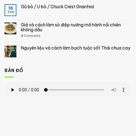
Gù bò / U bò / Chuck Crest Grainfed
16
Th5
Giá và cách làm sò điệp nướng mỡ hành nồi chiên
không dầu
2
Comments
Nguyên liệu và cách làm bạch tuộc sốt Thái chua cay
BẢN ĐỒ