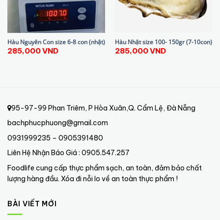
Hàu Nguyên Con size 6-8 con (nhật)
Hàu Nhật size 100- 150gr (7-10con)
285,000
VND
285,000
VND
95-97-99 Phan Triêm, P Hòa Xuân,Q. Cẩm Lệ, Đà Nẵng
bachphucphuong@gmail.com
0931999235 – 0905391480
Liên Hệ Nhận Báo Giá : 0905.547.257
Foodlife cung cấp thực phẩm sạch, an toàn, đảm bảo chất
lượng hàng đầu. Xóa đi nỗi lo về an toàn thực phẩm !
BÀI VIẾT MỚI