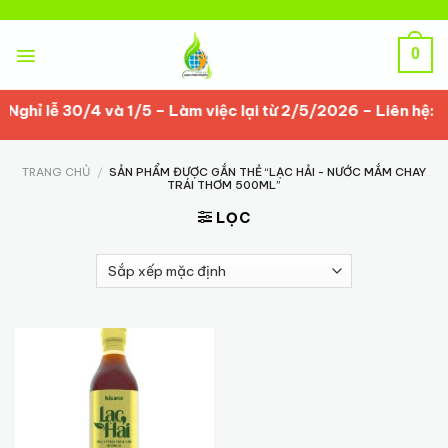
Skip
to
content
0
hỉ lễ 30/4 và 1/5 – Làm việc lại từ 2/5/2026 – Liên hệ: 0
TRANG CHỦ
/
SẢN PHẨM ĐƯỢC GẮN THẺ “LẠC HẢI - NƯỚC MẮM CHAY
TRÁI THƠM 500ML”
LỌC