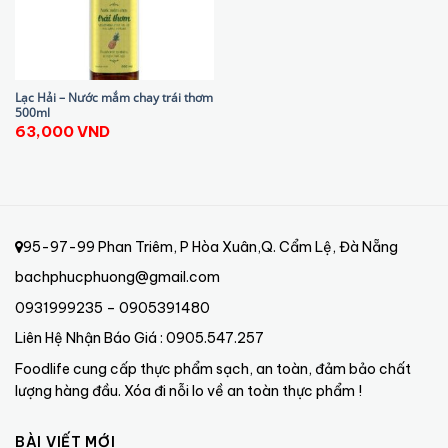
Lạc Hải – Nước mắm chay trái thơm
500ml
63,000
VND
95-97-99 Phan Triêm, P Hòa Xuân,Q. Cẩm Lệ, Đà Nẵng
bachphucphuong@gmail.com
0931999235 – 0905391480
Liên Hệ Nhận Báo Giá : 0905.547.257
Foodlife cung cấp thực phẩm sạch, an toàn, đảm bảo chất
lượng hàng đầu. Xóa đi nỗi lo về an toàn thực phẩm !
BÀI VIẾT MỚI