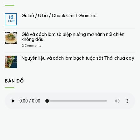
Gù bò / U bò / Chuck Crest Grainfed
16
Th5
Giá và cách làm sò điệp nướng mỡ hành nồi chiên
không dầu
2
Comments
Nguyên liệu và cách làm bạch tuộc sốt Thái chua cay
BẢN ĐỒ