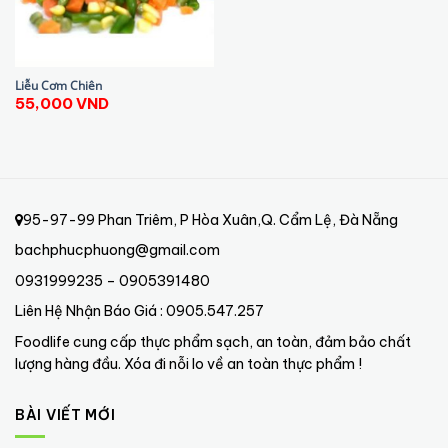
Liễu Cơm Chiên
55,000
VND
95-97-99 Phan Triêm, P Hòa Xuân,Q. Cẩm Lệ, Đà Nẵng
bachphucphuong@gmail.com
0931999235 – 0905391480
Liên Hệ Nhận Báo Giá : 0905.547.257
Foodlife cung cấp thực phẩm sạch, an toàn, đảm bảo chất
lượng hàng đầu. Xóa đi nỗi lo về an toàn thực phẩm !
BÀI VIẾT MỚI