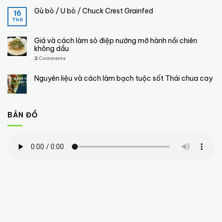
Gù bò / U bò / Chuck Crest Grainfed
16
Th5
Giá và cách làm sò điệp nướng mỡ hành nồi chiên
không dầu
2
Comments
Nguyên liệu và cách làm bạch tuộc sốt Thái chua cay
BẢN ĐỒ