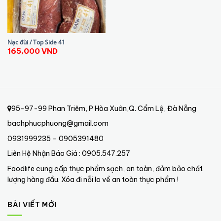
Nạc đùi / Top Side 41
165,000
VND
95-97-99 Phan Triêm, P Hòa Xuân,Q. Cẩm Lệ, Đà Nẵng
bachphucphuong@gmail.com
0931999235 – 0905391480
Liên Hệ Nhận Báo Giá : 0905.547.257
Foodlife cung cấp thực phẩm sạch, an toàn, đảm bảo chất
lượng hàng đầu. Xóa đi nỗi lo về an toàn thực phẩm !
BÀI VIẾT MỚI