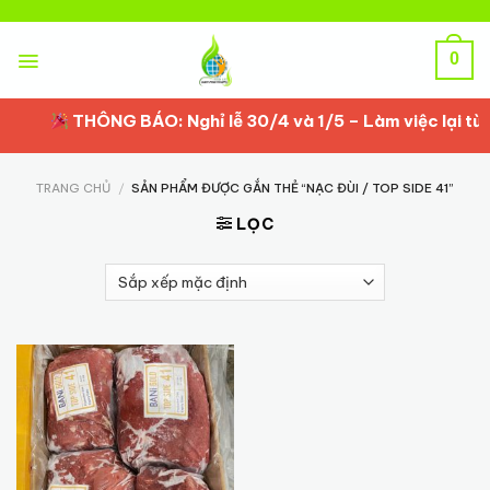
Skip
to
content
0
THÔNG BÁO: Nghỉ lễ 30/4 và 1/5 – Làm việc lại từ 
TRANG CHỦ
/
SẢN PHẨM ĐƯỢC GẮN THẺ “NẠC ĐÙI / TOP SIDE 41”
LỌC