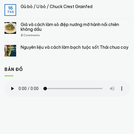
Gù bò / U bò / Chuck Crest Grainfed
16
Th5
Giá và cách làm sò điệp nướng mỡ hành nồi chiên
không dầu
2
Comments
Nguyên liệu và cách làm bạch tuộc sốt Thái chua cay
BẢN ĐỒ