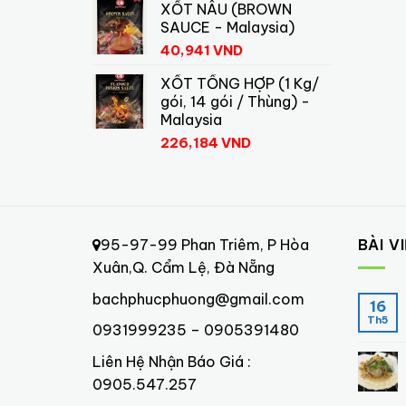
XỐT NÂU (BROWN
SAUCE - Malaysia)
40,941
VND
XỐT TỔNG HỢP (1 Kg/
gói, 14 gói / Thùng) -
Malaysia
226,184
VND
95-97-99 Phan Triêm, P Hòa
BÀI V
Xuân,Q. Cẩm Lệ, Đà Nẵng
bachphucphuong@gmail.com
16
Th5
0931999235 – 0905391480
Liên Hệ Nhận Báo Giá :
0905.547.257