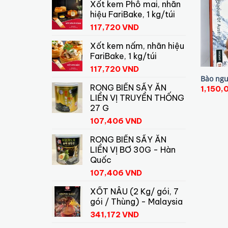
Xốt kem Phô mai, nhãn
hiệu FariBake, 1 kg/túi
117,720
VND
Xốt kem nấm, nhãn hiệu
FariBake, 1 kg/túi
117,720
VND
Bào ngư
RONG BIỂN SẤY ĂN
1,150
LIỀN VỊ TRUYỀN THỐNG
27 G
107,406
VND
RONG BIỂN SẤY ĂN
LIỀN VỊ BƠ 30G - Hàn
Quốc
107,406
VND
XỐT NÂU (2 Kg/ gói, 7
gói / Thùng) - Malaysia
341,172
VND