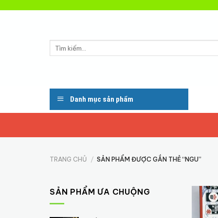
Skip
to
content
Tìm
kiếm:
Danh mục sản phẩm
TRANG CHỦ
/
SẢN PHẨM ĐƯỢC GẮN THẺ “NGU”
SẢN PHẨM ƯA CHUỘNG