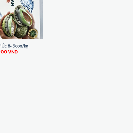
 Úc 8- 9con/kg
,000
VND