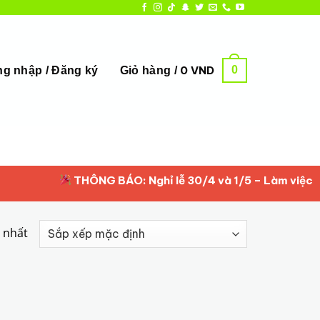
0
0
VND
g nhập / Đăng ký
Giỏ hàng /
THÔNG BÁO: Nghỉ lễ 30/4 và 1/5 – Làm việc lại t
y nhất