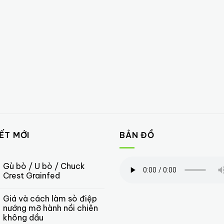
IẾT MỚI
BẢN ĐỒ
Gù bò / U bò / Chuck
Crest Grainfed
Giá và cách làm sò điệp
nướng mỡ hành nồi chiên
không dầu