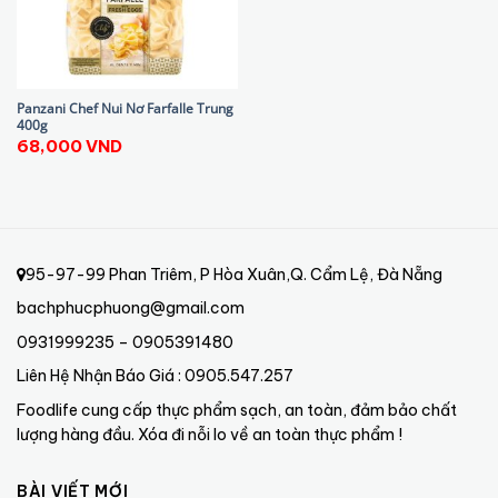
Panzani Chef Nui Nơ Farfalle Trung
400g
68,000
VND
95-97-99 Phan Triêm, P Hòa Xuân,Q. Cẩm Lệ, Đà Nẵng
bachphucphuong@gmail.com
0931999235 – 0905391480
Liên Hệ Nhận Báo Giá : 0905.547.257
Foodlife cung cấp thực phẩm sạch, an toàn, đảm bảo chất
lượng hàng đầu. Xóa đi nỗi lo về an toàn thực phẩm !
BÀI VIẾT MỚI