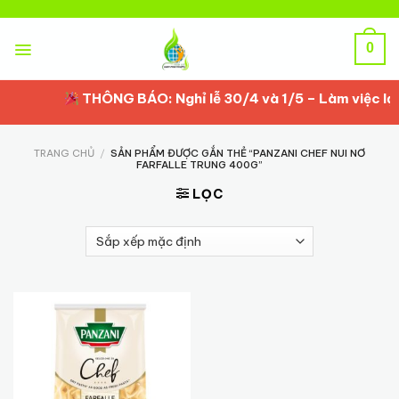
Skip
to
content
0
THÔNG BÁO: Nghỉ lễ 30/4 và 1/5 – Làm việc lại 
TRANG CHỦ
/
SẢN PHẨM ĐƯỢC GẮN THẺ “PANZANI CHEF NUI NƠ
FARFALLE TRUNG 400G”
LỌC