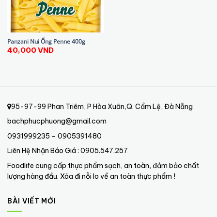
Panzani Nui Ống Penne 400g
40,000
VND
95-97-99 Phan Triêm, P Hòa Xuân,Q. Cẩm Lệ, Đà Nẵng
bachphucphuong@gmail.com
0931999235 – 0905391480
Liên Hệ Nhận Báo Giá : 0905.547.257
Foodlife cung cấp thực phẩm sạch, an toàn, đảm bảo chất
lượng hàng đầu. Xóa đi nỗi lo về an toàn thực phẩm !
BÀI VIẾT MỚI