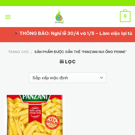
Skip
to
content
0
THÔNG BÁO: Nghỉ lễ 30/4 và 1/5 – Làm việc lại từ 2
TRANG CHỦ
/
SẢN PHẨM ĐƯỢC GẮN THẺ “PANZANI NUI ỐNG PENNE”
LỌC