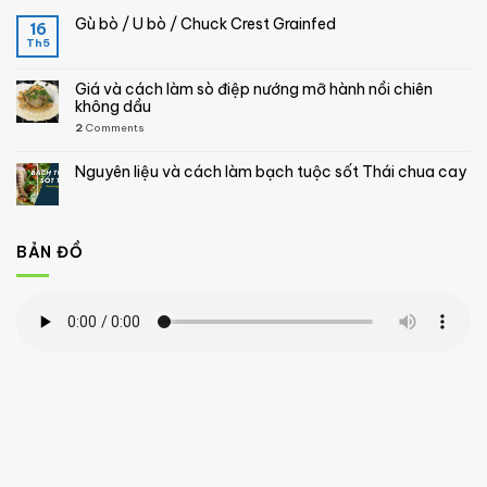
Gù bò / U bò / Chuck Crest Grainfed
16
Th5
Giá và cách làm sò điệp nướng mỡ hành nồi chiên
không dầu
2
Comments
Nguyên liệu và cách làm bạch tuộc sốt Thái chua cay
BẢN ĐỒ