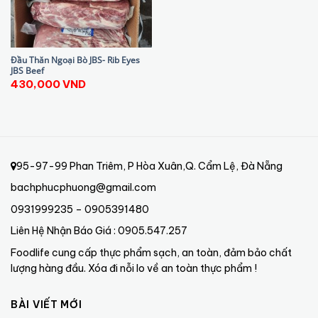
Đầu Thăn Ngoại Bò JBS- Rib Eyes
JBS Beef
430,000
VND
95-97-99 Phan Triêm, P Hòa Xuân,Q. Cẩm Lệ, Đà Nẵng
bachphucphuong@gmail.com
0931999235 – 0905391480
Liên Hệ Nhận Báo Giá : 0905.547.257
Foodlife cung cấp thực phẩm sạch, an toàn, đảm bảo chất
lượng hàng đầu. Xóa đi nỗi lo về an toàn thực phẩm !
BÀI VIẾT MỚI