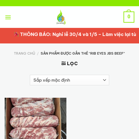
Skip
to
content
0
THÔNG BÁO: Nghỉ lễ 30/4 và 1/5 – Làm việc lại từ 2
TRANG CHỦ
/
SẢN PHẨM ĐƯỢC GẮN THẺ “RIB EYES JBS BEEF”
LỌC