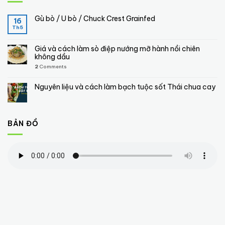
Gù bò / U bò / Chuck Crest Grainfed
16
Th5
Giá và cách làm sò điệp nướng mỡ hành nồi chiên
không dầu
2
Comments
Nguyên liệu và cách làm bạch tuộc sốt Thái chua cay
BẢN ĐỒ