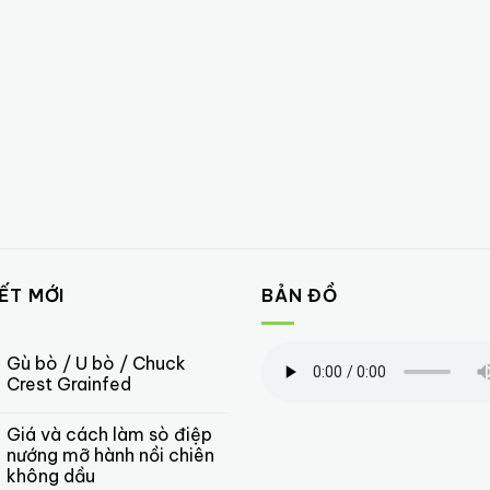
IẾT MỚI
BẢN ĐỒ
Gù bò / U bò / Chuck
Crest Grainfed
Giá và cách làm sò điệp
nướng mỡ hành nồi chiên
không dầu