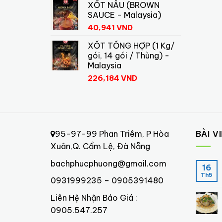
XỐT NÂU (BROWN
SAUCE - Malaysia)
40,941
VND
XỐT TỔNG HỢP (1 Kg/
gói, 14 gói / Thùng) -
Malaysia
226,184
VND
95-97-99 Phan Triêm, P Hòa
BÀI V
Xuân,Q. Cẩm Lệ, Đà Nẵng
bachphucphuong@gmail.com
16
Th5
0931999235 – 0905391480
Liên Hệ Nhận Báo Giá :
0905.547.257