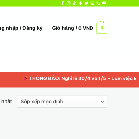
0
0
VND
g nhập / Đăng ký
Giỏ hàng /
THÔNG BÁO: Nghỉ lễ 30/4 và 1/5 – Làm việc lại t
y nhất