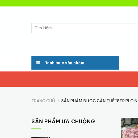
Skip
to
content
Tìm
kiếm:
Danh mục sản phẩm
TRANG CHỦ
/
SẢN PHẨM ĐƯỢC GẮN THẺ “STRIPLOIN
SẢN PHẨM ƯA CHUỘNG