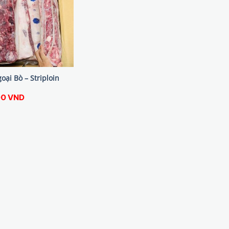
oại Bò – Striploin
00
VND