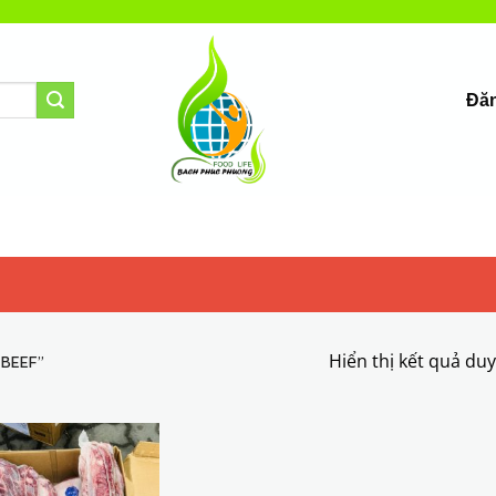
Đăn
Hiển thị kết quả du
 BEEF”