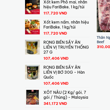
Xốt kem Phô mai, nhãn
hiệu FariBake, 1 kg/túi
117,720
VND
Xốt kem nấm, nhãn hiệu
FariBake, 1 kg/túi
117,720
VND
Thăn Ng
Beef
RONG BIỂN SẤY ĂN
310,0
LIỀN VỊ TRUYỀN THỐNG
27 G
107,406
VND
RONG BIỂN SẤY ĂN
LIỀN VỊ BƠ 30G - Hàn
Quốc
107,406
VND
XỐT NÂU (2 Kg/ gói, 7
gói / Thùng) - Malaysia
341,172
VND