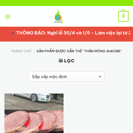
Skip
to
content
0
THÔNG BÁO: Nghỉ lễ 30/4 và 1/5 – Làm việc lại từ 2/
TRANG CHỦ
/
SẢN PHẨM ĐƯỢC GẮN THẺ “THĂN MÔNG AUKOBE”
LỌC