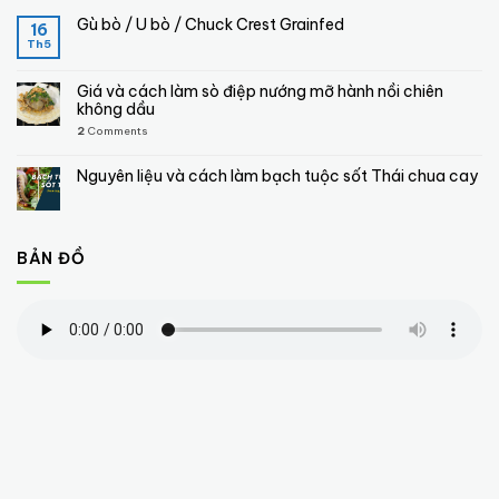
Gù bò / U bò / Chuck Crest Grainfed
16
Th5
Giá và cách làm sò điệp nướng mỡ hành nồi chiên
không dầu
2
Comments
Nguyên liệu và cách làm bạch tuộc sốt Thái chua cay
BẢN ĐỒ