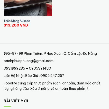
Thăn Mông Aukobe
313,200
VND
95-97-99 Phan Triêm, P Hòa Xuân,Q. Cẩm Lệ, Đà Nẵng
bachphucphuong@gmail.com
0931999235 – 0905391480
Liên Hệ Nhận Báo Giá : 0905.547.257
Foodlife cung cấp thực phẩm sạch, an toàn, đảm bảo chất
lượng hàng đầu. Xóa đi nỗi lo về an toàn thực phẩm !
BÀI VIẾT MỚI