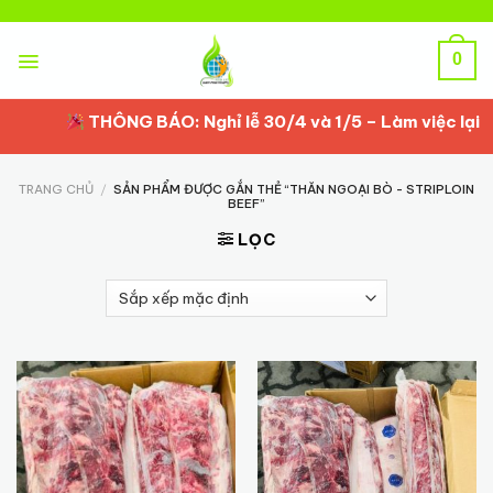
Skip
to
content
0
THÔNG BÁO: Nghỉ lễ 30/4 và 1/5 – Làm việc lại từ
TRANG CHỦ
/
SẢN PHẨM ĐƯỢC GẮN THẺ “THĂN NGOẠI BÒ - STRIPLOIN
BEEF”
LỌC