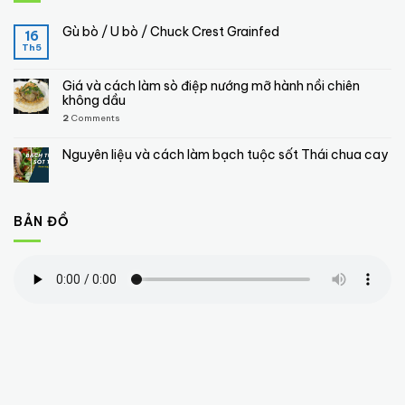
Gù bò / U bò / Chuck Crest Grainfed
16
Th5
Giá và cách làm sò điệp nướng mỡ hành nồi chiên
không dầu
2
Comments
Nguyên liệu và cách làm bạch tuộc sốt Thái chua cay
BẢN ĐỒ