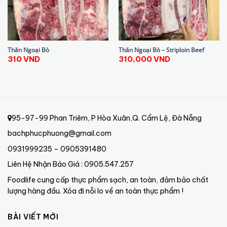
Thăn Ngoại Bò
Thăn Ngoại Bò – Striploin Beef
310
VND
310,000
VND
95-97-99 Phan Triêm, P Hòa Xuân,Q. Cẩm Lệ, Đà Nẵng
bachphucphuong@gmail.com
0931999235 – 0905391480
Liên Hệ Nhận Báo Giá : 0905.547.257
Foodlife cung cấp thực phẩm sạch, an toàn, đảm bảo chất
lượng hàng đầu. Xóa đi nỗi lo về an toàn thực phẩm !
BÀI VIẾT MỚI