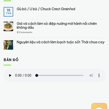
Gù bò / U bò / Chuck Crest Grainfed
16
Th5
Giá và cách làm sò điệp nướng mỡ hành nồi chiên
không dầu
2
Comments
Nguyên liệu và cách làm bạch tuộc sốt Thái chua cay
BẢN ĐỒ