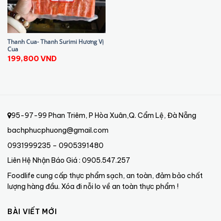
Thanh Cua- Thanh Surimi Hương Vị
Cua
199,800
VND
95-97-99 Phan Triêm, P Hòa Xuân,Q. Cẩm Lệ, Đà Nẵng
bachphucphuong@gmail.com
0931999235 – 0905391480
Liên Hệ Nhận Báo Giá : 0905.547.257
Foodlife cung cấp thực phẩm sạch, an toàn, đảm bảo chất
lượng hàng đầu. Xóa đi nỗi lo về an toàn thực phẩm !
BÀI VIẾT MỚI