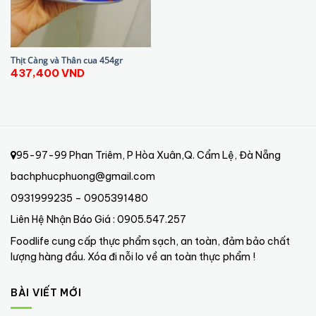
Thịt Càng và Thân cua 454gr
437,400
VND
95-97-99 Phan Triêm, P Hòa Xuân,Q. Cẩm Lệ, Đà Nẵng
bachphucphuong@gmail.com
0931999235 – 0905391480
Liên Hệ Nhận Báo Giá : 0905.547.257
Foodlife cung cấp thực phẩm sạch, an toàn, đảm bảo chất
lượng hàng đầu. Xóa đi nỗi lo về an toàn thực phẩm !
BÀI VIẾT MỚI