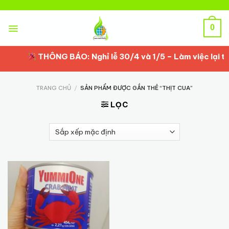
Skip
to
content
0
THÔNG BÁO: Nghỉ lễ 30/4 và 1/5 – Làm việc lại từ
TRANG CHỦ
/
SẢN PHẨM ĐƯỢC GẮN THẺ “THỊT CUA”
LỌC