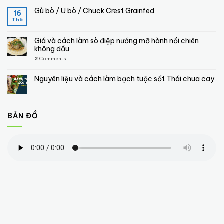
Gù bò / U bò / Chuck Crest Grainfed
16
Th5
Giá và cách làm sò điệp nướng mỡ hành nồi chiên
không dầu
2
Comments
Nguyên liệu và cách làm bạch tuộc sốt Thái chua cay
BẢN ĐỒ