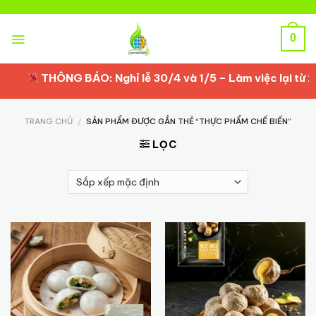
Skip
to
content
0
THÔNG BÁO: Nghỉ lễ 30/4 và 1/5 – Làm việc lại từ 2/5/
TRANG CHỦ
/
SẢN PHẨM ĐƯỢC GẮN THẺ “THỰC PHẨM CHẾ BIẾN”
LỌC