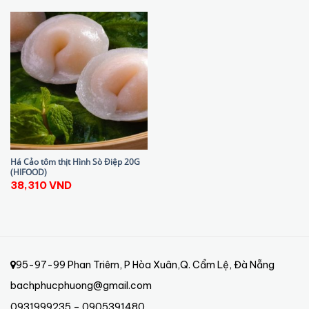
Há Cảo tôm thịt Hình Sò Điệp 20G
(HIFOOD)
38,310
VND
95-97-99 Phan Triêm, P Hòa Xuân,Q. Cẩm Lệ, Đà Nẵng
bachphucphuong@gmail.com
0931999235 – 0905391480