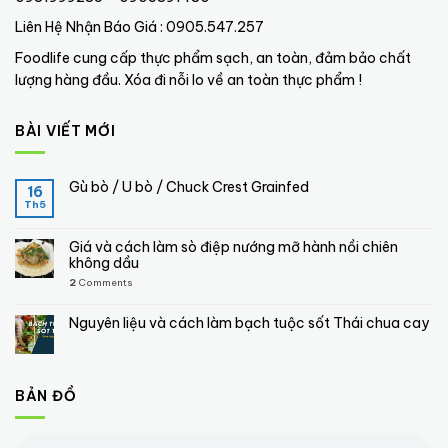
Liên Hệ Nhận Báo Giá : 0905.547.257
Foodlife cung cấp thực phẩm sạch, an toàn, đảm bảo chất
lượng hàng đầu. Xóa đi nỗi lo về an toàn thực phẩm !
BÀI VIẾT MỚI
Gù bò / U bò / Chuck Crest Grainfed
16
Th5
Giá và cách làm sò điệp nướng mỡ hành nồi chiên
không dầu
2
Comments
Nguyên liệu và cách làm bạch tuộc sốt Thái chua cay
BẢN ĐỒ