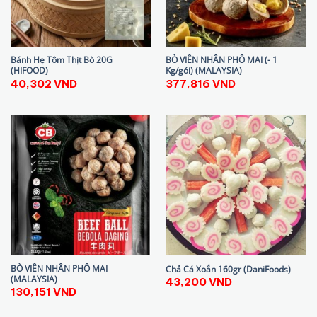
Bánh Hẹ Tôm Thịt Bò 20G
BÒ VIÊN NHÂN PHÔ MAI (- 1
(HIFOOD)
Kg/gói) (MALAYSIA)
40,302
VND
377,816
VND
BÒ VIÊN NHÂN PHÔ MAI
Chả Cá Xoắn 160gr (DaniFoods)
(MALAYSIA)
43,200
VND
130,151
VND