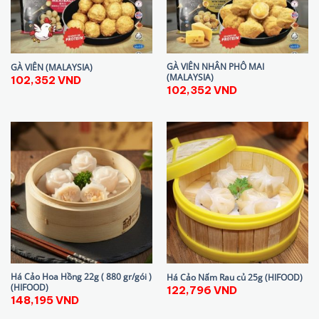
GÀ VIÊN NHÂN PHÔ MAI
GÀ VIÊN (MALAYSIA)
(MALAYSIA)
102,352
VND
102,352
VND
Há Cảo Hoa Hồng 22g ( 880 gr/gói )
Há Cảo Nấm Rau củ 25g (HIFOOD)
(HIFOOD)
122,796
VND
148,195
VND