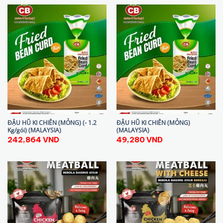
ĐẬU HŨ KI CHIÊN (MỎNG) (- 1.2
ĐẬU HŨ KI CHIÊN (MỎNG)
Kg/gói) (MALAYSIA)
(MALAYSIA)
242,864
VND
49,280
VND