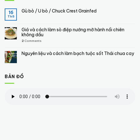
Gù bò / U bò / Chuck Crest Grainfed
16
Th5
Giá và cách làm sò điệp nướng mỡ hành nồi chiên
không dầu
2
Comments
Nguyên liệu và cách làm bạch tuộc sốt Thái chua cay
BẢN ĐỒ