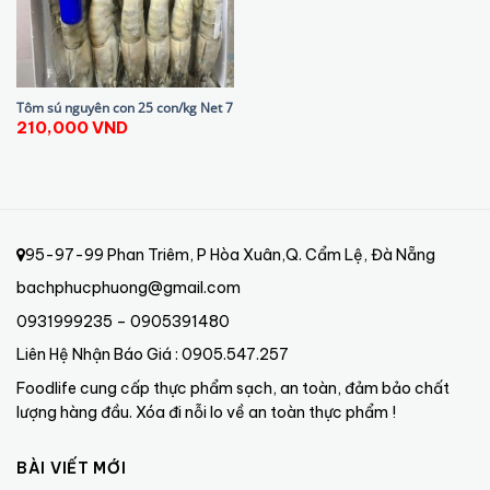
Tôm sú nguyên con 25 con/kg Net 7
210,000
VND
95-97-99 Phan Triêm, P Hòa Xuân,Q. Cẩm Lệ, Đà Nẵng
bachphucphuong@gmail.com
0931999235 – 0905391480
Liên Hệ Nhận Báo Giá : 0905.547.257
Foodlife cung cấp thực phẩm sạch, an toàn, đảm bảo chất
lượng hàng đầu. Xóa đi nỗi lo về an toàn thực phẩm !
BÀI VIẾT MỚI