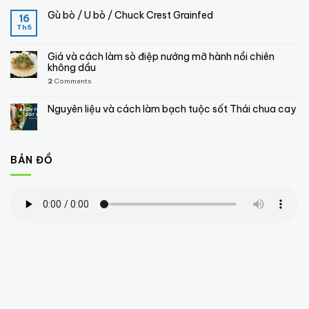
Gù bò / U bò / Chuck Crest Grainfed
16
Th5
Giá và cách làm sò điệp nướng mỡ hành nồi chiên
không dầu
2
Comments
Nguyên liệu và cách làm bạch tuộc sốt Thái chua cay
BẢN ĐỒ