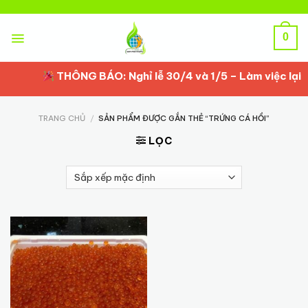
Skip
to
content
0
THÔNG BÁO: Nghỉ lễ 30/4 và 1/5 – Làm việc lại t
TRANG CHỦ
/
SẢN PHẨM ĐƯỢC GẮN THẺ “TRỨNG CÁ HỒI”
LỌC