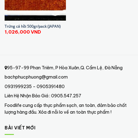
Trứng cá hồi 500gr/pack (JAPAN)
1,026,000
VND
95-97-99 Phan Triêm, P Hòa Xuân,Q. Cẩm Lệ, Đà Nẵng
bachphucphuong@gmail.com
0931999235 – 0905391480
Liên Hệ Nhận Báo Giá : 0905.547.257
Foodlife cung cấp thực phẩm sạch, an toàn, đảm bảo chất
lượng hàng đầu. Xóa đi nỗi lo về an toàn thực phẩm !
BÀI VIẾT MỚI