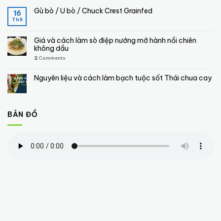
Gù bò / U bò / Chuck Crest Grainfed
16
Th5
Giá và cách làm sò điệp nướng mỡ hành nồi chiên
không dầu
2
Comments
Nguyên liệu và cách làm bạch tuộc sốt Thái chua cay
BẢN ĐỒ