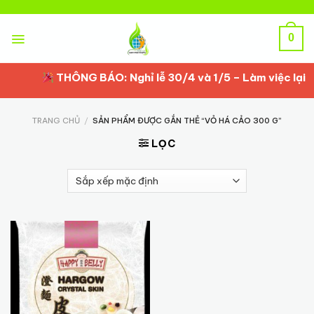
Skip
to
content
0
THÔNG BÁO: Nghỉ lễ 30/4 và 1/5 – Làm việc lại t
TRANG CHỦ
/
SẢN PHẨM ĐƯỢC GẮN THẺ “VỎ HÁ CẢO 300 G”
LỌC