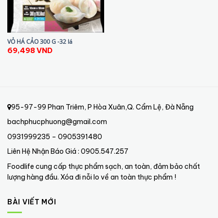
VỎ HÁ CẢO 300 G -32 lá
69,498
VND
95-97-99 Phan Triêm, P Hòa Xuân,Q. Cẩm Lệ, Đà Nẵng
bachphucphuong@gmail.com
0931999235 – 0905391480
Liên Hệ Nhận Báo Giá : 0905.547.257
Foodlife cung cấp thực phẩm sạch, an toàn, đảm bảo chất
lượng hàng đầu. Xóa đi nỗi lo về an toàn thực phẩm !
BÀI VIẾT MỚI