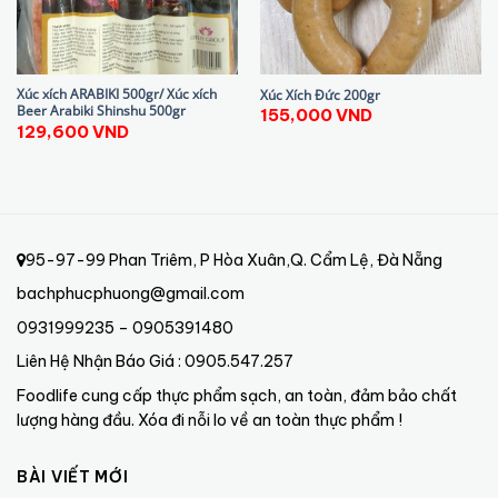
Xúc xích ARABIKI 500gr/ Xúc xích
Xúc Xích Đức 200gr
Beer Arabiki Shinshu 500gr
155,000
VND
129,600
VND
95-97-99 Phan Triêm, P Hòa Xuân,Q. Cẩm Lệ, Đà Nẵng
bachphucphuong@gmail.com
0931999235 – 0905391480
Liên Hệ Nhận Báo Giá : 0905.547.257
Foodlife cung cấp thực phẩm sạch, an toàn, đảm bảo chất
lượng hàng đầu. Xóa đi nỗi lo về an toàn thực phẩm !
BÀI VIẾT MỚI