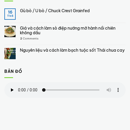
Gù bò / U bò / Chuck Crest Grainfed
16
Th5
Giá và cách làm sò điệp nướng mỡ hành nồi chiên
không dầu
2
Comments
Nguyên liệu và cách làm bạch tuộc sốt Thái chua cay
BẢN ĐỒ