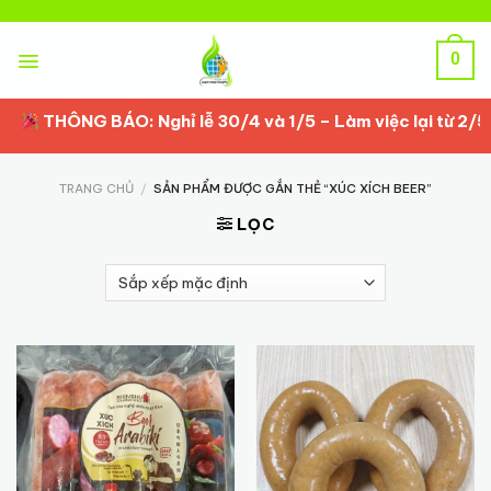
Skip
to
content
0
THÔNG BÁO: Nghỉ lễ 30/4 và 1/5 – Làm việc lại từ 2/5/
TRANG CHỦ
/
SẢN PHẨM ĐƯỢC GẮN THẺ “XÚC XÍCH BEER”
LỌC