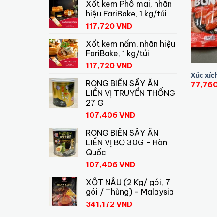
Xốt kem Phô mai, nhãn
hiệu FariBake, 1 kg/túi
117,720
VND
Xốt kem nấm, nhãn hiệu
FariBake, 1 kg/túi
117,720
VND
Xúc xíc
RONG BIỂN SẤY ĂN
77,76
LIỀN VỊ TRUYỀN THỐNG
27 G
107,406
VND
RONG BIỂN SẤY ĂN
LIỀN VỊ BƠ 30G - Hàn
Quốc
107,406
VND
XỐT NÂU (2 Kg/ gói, 7
gói / Thùng) - Malaysia
341,172
VND