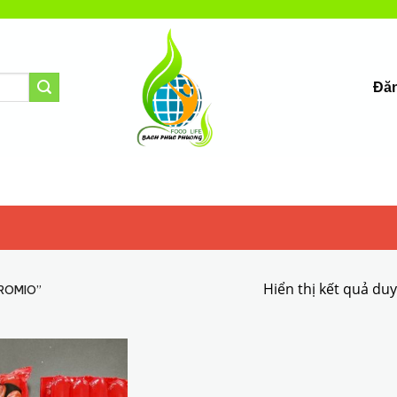
Đăn
Hiển thị kết quả du
ROMIO”