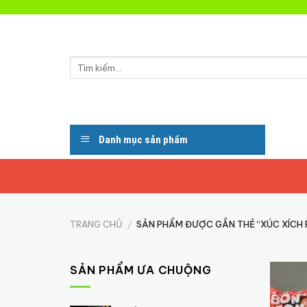
Skip
to
content
Tìm
kiếm:
Danh mục sản phẩm
TRANG CHỦ
/
SẢN PHẨM ĐƯỢC GẮN THẺ “XÚC XÍCH 
SẢN PHẨM ƯA CHUỘNG