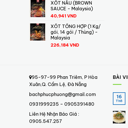
XỐT NÂU (BROWN
SAUCE - Malaysia)
40,941
VND
XỐT TỔNG HỢP (1 Kg/
gói, 14 gói / Thùng) -
Malaysia
226,184
VND
95-97-99 Phan Triêm, P Hòa
BÀI V
Xuân,Q. Cẩm Lệ, Đà Nẵng
bachphucphuong@gmail.com
16
Th5
0931999235 – 0905391480
Liên Hệ Nhận Báo Giá :
0905.547.257