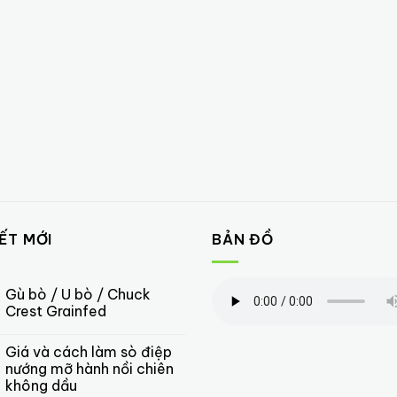
IẾT MỚI
BẢN ĐỒ
Gù bò / U bò / Chuck
Crest Grainfed
Giá và cách làm sò điệp
nướng mỡ hành nồi chiên
không dầu