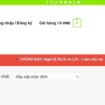
0
0
VND
g nhập / Đăng ký
Giỏ hàng /
THÔNG BÁO: Nghỉ lễ 30/4 và 1/5 – Làm việc lại từ 2
y nhất