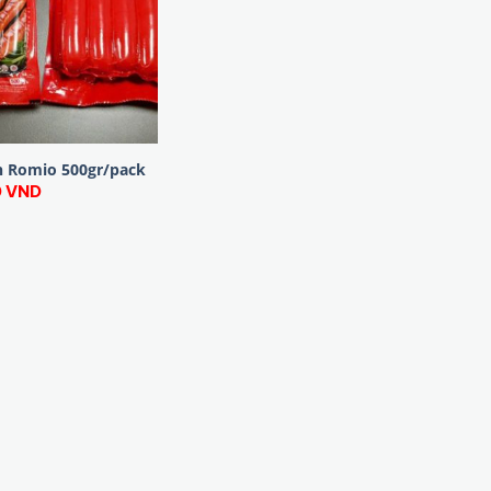
h Romio 500gr/pack
0
VND