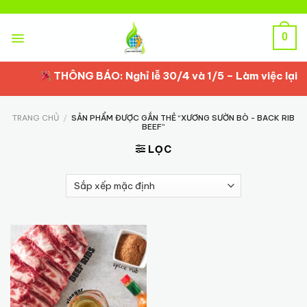
Skip
to
content
0
THÔNG BÁO: Nghỉ lễ 30/4 và 1/5 – Làm việc lại từ
TRANG CHỦ
/
SẢN PHẨM ĐƯỢC GẮN THẺ “XƯƠNG SƯỜN BÒ - BACK RIB
BEEF”
LỌC