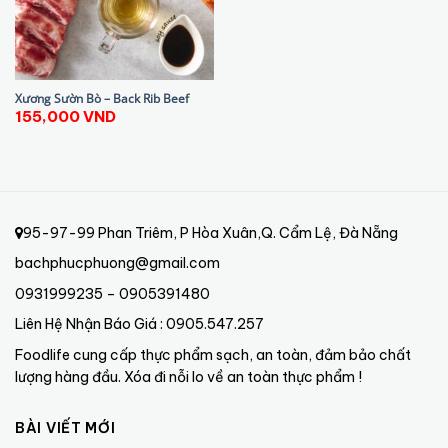
Xương Sườn Bò – Back Rib Beef
155,000
VND
95-97-99 Phan Triêm, P Hòa Xuân,Q. Cẩm Lệ, Đà Nẵng
bachphucphuong@gmail.com
0931999235 – 0905391480
Liên Hệ Nhận Báo Giá : 0905.547.257
Foodlife cung cấp thực phẩm sạch, an toàn, đảm bảo chất
lượng hàng đầu. Xóa đi nỗi lo về an toàn thực phẩm !
BÀI VIẾT MỚI