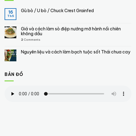
Gù bò / U bò / Chuck Crest Grainfed
16
Th5
Giá và cách làm sò điệp nướng mỡ hành nồi chiên
không dầu
2
Comments
Nguyên liệu và cách làm bạch tuộc sốt Thái chua cay
BẢN ĐỒ