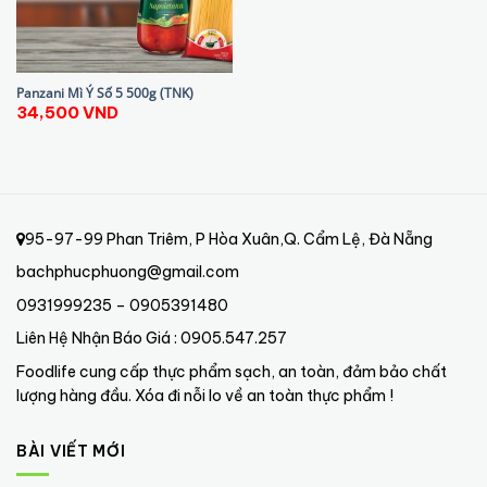
Panzani Mì Ý Số 5 500g (TNK)
34,500
VND
95-97-99 Phan Triêm, P Hòa Xuân,Q. Cẩm Lệ, Đà Nẵng
bachphucphuong@gmail.com
0931999235 – 0905391480
Liên Hệ Nhận Báo Giá : 0905.547.257
Foodlife cung cấp thực phẩm sạch, an toàn, đảm bảo chất
lượng hàng đầu. Xóa đi nỗi lo về an toàn thực phẩm !
BÀI VIẾT MỚI