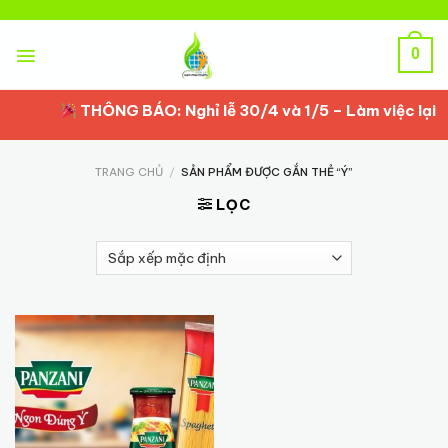
Skip
to
content
0
THÔNG BÁO: Nghỉ lễ 30/4 và 1/5 – Làm việc lại t
TRANG CHỦ
/
SẢN PHẨM ĐƯỢC GẮN THẺ “Ý”
LỌC