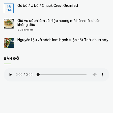
Gù bò / U bò / Chuck Crest Grainfed
16
Th5
Giá và cách làm sò điệp nướng mỡ hành nồi chiên
không dầu
2
Comments
Nguyên liệu và cách làm bạch tuộc sốt Thái chua cay
BẢN ĐỒ