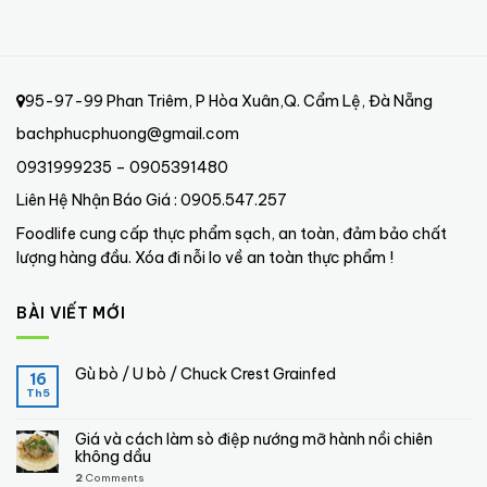
95-97-99 Phan Triêm, P Hòa Xuân,Q. Cẩm Lệ, Đà Nẵng
bachphucphuong@gmail.com
0931999235 – 0905391480
Liên Hệ Nhận Báo Giá : 0905.547.257
Foodlife cung cấp thực phẩm sạch, an toàn, đảm bảo chất
lượng hàng đầu. Xóa đi nỗi lo về an toàn thực phẩm !
BÀI VIẾT MỚI
Gù bò / U bò / Chuck Crest Grainfed
16
Th5
Giá và cách làm sò điệp nướng mỡ hành nồi chiên
không dầu
2
Comments