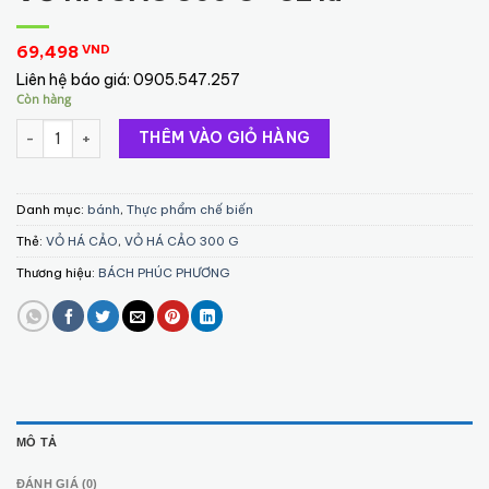
69,498
VND
Liên hệ báo giá:
0905.547.257
Còn hàng
VỎ HÁ CẢO 300 G -32 lá số lượng
THÊM VÀO GIỎ HÀNG
Danh mục:
bánh
,
Thực phẩm chế biến
Thẻ:
VỎ HÁ CẢO
,
VỎ HÁ CẢO 300 G
Thương hiệu:
BÁCH PHÚC PHƯƠNG
MÔ TẢ
ĐÁNH GIÁ (0)