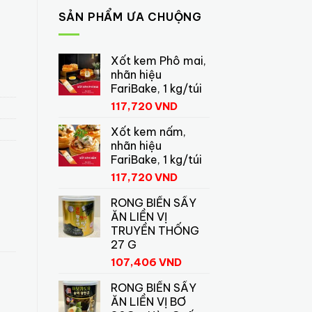
SẢN PHẨM ƯA CHUỘNG
Xốt kem Phô mai,
nhãn hiệu
FariBake, 1 kg/túi
117,720
VND
Xốt kem nấm,
nhãn hiệu
FariBake, 1 kg/túi
117,720
VND
RONG BIỂN SẤY
ĂN LIỀN VỊ
TRUYỀN THỐNG
27 G
107,406
VND
RONG BIỂN SẤY
ĂN LIỀN VỊ BƠ