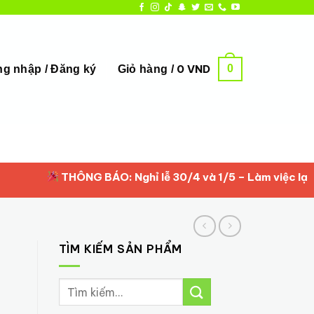
0
0
VND
g nhập / Đăng ký
Giỏ hàng /
THÔNG BÁO: Nghỉ lễ 30/4 và 1/5 – Làm việc lại từ 2
TÌM KIẾM SẢN PHẨM
Tìm
kiếm: