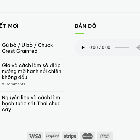
IẾT MỚI
BẢN ĐỒ
Gù bò / U bò / Chuck
Crest Grainfed
Giá và cách làm sò điệp
nướng mỡ hành nồi chiên
không dầu
2
Comments
Nguyên liệu và cách làm
bạch tuộc sốt Thái chua
cay