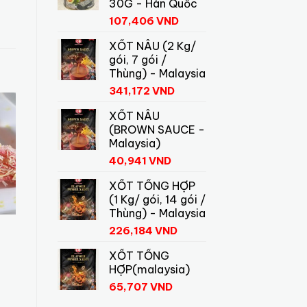
30G - Hàn Quốc
107,406
VND
XỐT NÂU (2 Kg/
gói, 7 gói /
Thùng) - Malaysia
341,172
VND
XỐT NÂU
(BROWN SAUCE -
Malaysia)
40,941
VND
XỐT TỔNG HỢP
(1 Kg/ gói, 14 gói /
Thùng) - Malaysia
XÍU MẠI THỊT
HÁ CẢO BỎ LẨU
T
226,184
VND
Liên hệ
Liên hệ
XỐT TỔNG
HỢP(malaysia)
65,707
VND