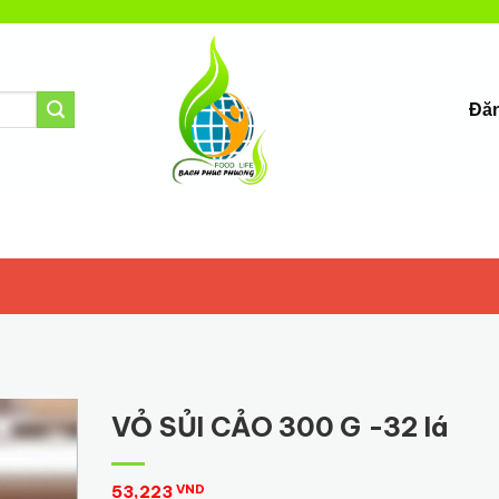
Đăn
VỎ SỦI CẢO 300 G -32 lá
53,223
VND