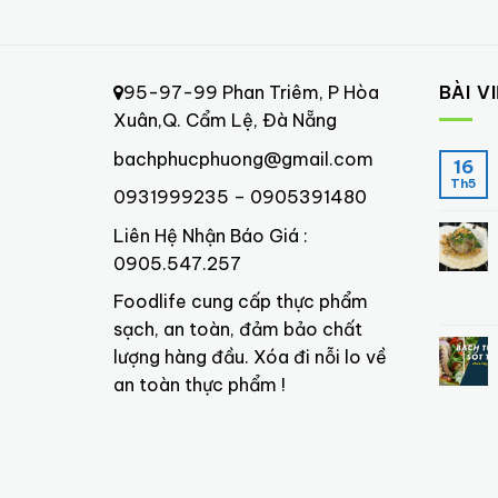
95-97-99 Phan Triêm, P Hòa
BÀI V
Xuân,Q. Cẩm Lệ, Đà Nẵng
bachphucphuong@gmail.com
16
Th5
0931999235 – 0905391480
Liên Hệ Nhận Báo Giá :
0905.547.257
Foodlife cung cấp thực phẩm
sạch, an toàn, đảm bảo chất
lượng hàng đầu. Xóa đi nỗi lo về
an toàn thực phẩm !