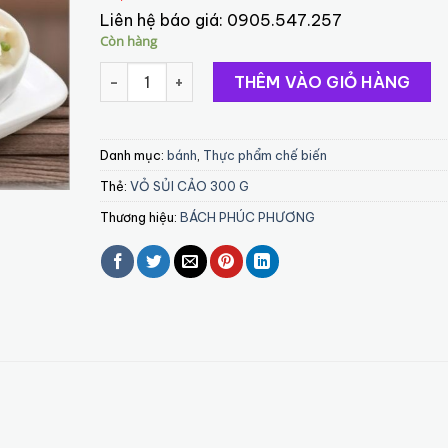
Liên hệ báo giá:
0905.547.257
Còn hàng
VỎ SỦI CẢO 300 G -32 lá số lượng
THÊM VÀO GIỎ HÀNG
Danh mục:
bánh
,
Thực phẩm chế biến
Thẻ:
VỎ SỦI CẢO 300 G
Thương hiệu:
BÁCH PHÚC PHƯƠNG