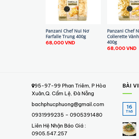
Panzani Chef Nui Nơ
Panzani Chef N
Farfalle Trung 400g
Collerette Vàn
400g
68,000
VND
68,000
VND
95-97-99 Phan Triêm, P Hòa
BÀI V
Xuân,Q. Cẩm Lệ, Đà Nẵng
bachphucphuong@gmail.com
16
Th5
0931999235 – 0905391480
Liên Hệ Nhận Báo Giá :
0905.547.257