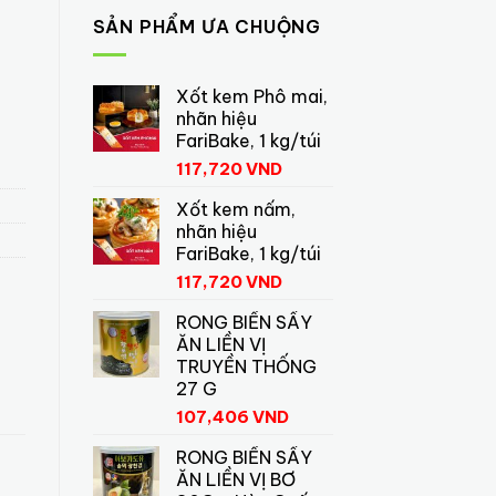
SẢN PHẨM ƯA CHUỘNG
Xốt kem Phô mai,
 lượng
nhãn hiệu
FariBake, 1 kg/túi
117,720
VND
Xốt kem nấm,
nhãn hiệu
FariBake, 1 kg/túi
117,720
VND
RONG BIỂN SẤY
ĂN LIỀN VỊ
TRUYỀN THỐNG
27 G
107,406
VND
RONG BIỂN SẤY
ĂN LIỀN VỊ BƠ