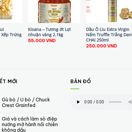
ui
Kisana – Tương ớt Lợi
Dầu Ô Liu Extra Virgin
h Xếp Trứng
nhuận vàng 2.1kg
Nấm Truffle Trắng Dan
CHAI 250ml
55,000
VND
250,000
VND
IẾT MỚI
BẢN ĐỒ
Gù bò / U bò / Chuck
Crest Grainfed
Giá và cách làm sò điệp
nướng mỡ hành nồi chiên
không dầu