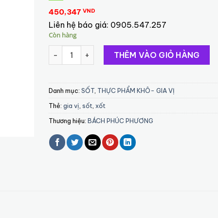
450,347
VND
Liên hệ báo giá:
0905.547.257
Còn hàng
XỐT SÒ ĐIỆP XO 170 G- XO SCALLOP SAUCE số
THÊM VÀO GIỎ HÀNG
Danh mục:
SỐT
,
THỰC PHẨM KHÔ- GIA VỊ
Thẻ:
gia vị
,
sốt
,
xốt
Thương hiệu:
BÁCH PHÚC PHƯƠNG