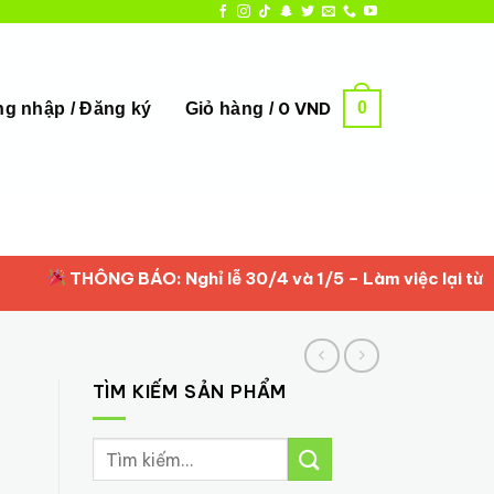
0
0
VND
g nhập / Đăng ký
Giỏ hàng /
THÔNG BÁO: Nghỉ lễ 30/4 và 1/5 – Làm việc lại từ 2/5/
TÌM KIẾM SẢN PHẨM
Tìm
kiếm: