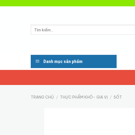
Skip
to
content
Tìm
kiếm:
Danh mục sản phẩm
TRANG CHỦ
/
THỰC PHẨM KHÔ- GIA VỊ
/
SỐT