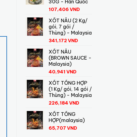
30G - Hàn Quốc
107,406
VND
XỐT NÂU (2 Kg/
gói, 7 gói /
Thùng) - Malaysia
341,172
VND
XỐT NÂU
(BROWN SAUCE -
Malaysia)
40,941
VND
XỐT TỔNG HỢP
(1 Kg/ gói, 14 gói /
Thùng) - Malaysia
226,184
VND
XỐT TỔNG
HỢP(malaysia)
65,707
VND