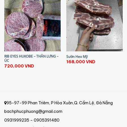
RIB EYES HUKOBE – THĂN LƯNG –
Sườn Heo Mỹ
ÚC
168,000
VND
720,000
VND
95-97-99 Phan Triêm, P Hòa Xuân,Q. Cẩm Lệ, Đà Nẵng
bachphucphuong@gmail.com
0931999235 – 0905391480