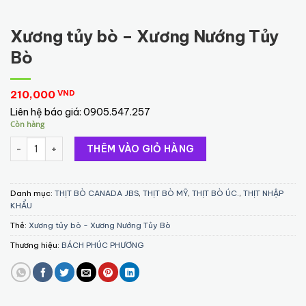
Xương tủy bò – Xương Nướng Tủy
Bò
210,000
VND
Liên hệ báo giá:
0905.547.257
Còn hàng
Xương tủy bò - Xương Nướng Tủy Bò số lượng
THÊM VÀO GIỎ HÀNG
Danh mục:
THỊT BÒ CANADA JBS
,
THỊT BÒ MỸ
,
THỊT BÒ ÚC.
,
THỊT NHẬP
KHẨU
Thẻ:
Xương tủy bò - Xương Nướng Tủy Bò
Thương hiệu:
BÁCH PHÚC PHƯƠNG