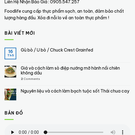
Liên Hệ Nhận Báo Giá : 0905.547.257
Foodlife cung cấp thực phẩm sạch, an toàn, đảm bảo chất
lượng hàng đầu. Xóa đi nỗi lo về an toàn thực phẩm !
BÀI VIẾT MỚI
Gù bò / U bò / Chuck Crest Grainfed
16
Th5
Giá và cách làm sò điệp nướng mỡ hành nồi chiên
không dầu
2
Comments
Nguyên liệu và cách làm bạch tuộc sốt Thái chua cay
BẢN ĐỒ